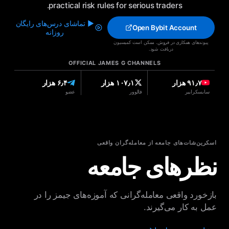
practical risk rules for serious traders.
▶ تماشای درس‌های رایگان
Open Bybit Account
روزانه
پیوندهای همکاری در فروش. ممکن است کمیسیون
دریافت شود.
OFFICIAL JAMES G CHANNELS
جیمز کریپتو گورو
۹۱٫۷ هزار
۱۰۷٫۱ هزار
۶٫۴ هزار
میلیاردها بازدید • یادگیری تحلیل تکنیکال
سابسکرایبر
فالوور
عضو
اسکرین‌شات‌های جامعه از معامله‌گران واقعی
نظرهای جامعه
بازخورد واقعی معامله‌گرانی که آموزه‌های جیمز را در
عمل به کار می‌گیرند.