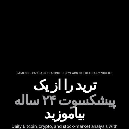
زبان
JAMES G · 25 YEARS TRADING · 6.5 YEARS OF FREE DAILY VIDEOS
James G:
ترید را از یک
پیشکسوت ۲۴ ساله
بیاموزید
Daily Bitcoin, crypto, and stock-market analysis with